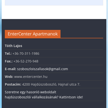
EnterCenter Apartmanok
Tóth Lajos
Tel.:
+36-70-311-1986
Fax.:
+36-52-270-948
E-mail:
szoboszloiszallasok@gmail.com
Web:
www.entercenter.hu
Postacím:
4200 Hajdúszoboszló, Hajnal utca 7.
Szeretne egy hasonló weboldalt
hajdúszoboszlói vállalkozásának? Kattintson ide!