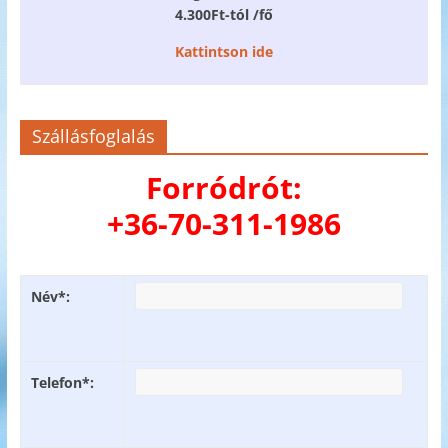
4.300Ft-tól /fő
Kattintson ide
Szállásfoglalás
Forródrót:
+36-70-311-1986
Név*:
Telefon*: