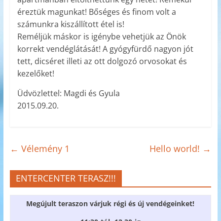
éreztük magunkat! Bőséges és finom volt a
számunkra kiszállított étel is!
Reméljük máskor is igénybe vehetjük az Önök
korrekt vendéglátását! A gyógyfürdő nagyon jót
tett, dicséret illeti az ott dolgozó orvosokat és
kezelőket!
Üdvözlettel: Magdi és Gyula
2015.09.20.
←
Vélemény 1
Hello world!
→
ENTERCENTER TERASZ!!!
Megújult teraszon várjuk régi és új vendégeinket!