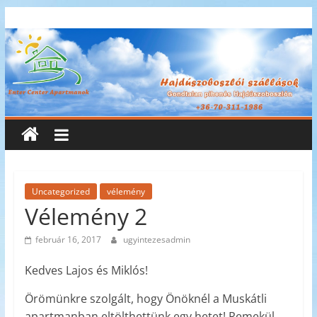
Skip
Enter
to
content
Center
Apartmanok
Enter
Center
Apartmanok
Uncategorized
vélemény
Vélemény 2
február 16, 2017
ugyintezesadmin
Kedves Lajos és Miklós!
Örömünkre szolgált, hogy Önöknél a Muskátli
apartmanban eltölthettünk egy hetet! Remekül