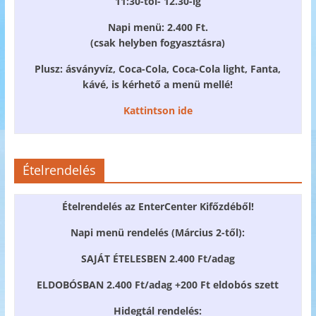
11:30-tól- 12.30-ig
Napi menü: 2.400 Ft.
(csak helyben fogyasztásra)
Plusz: ásványvíz, Coca-Cola, Coca-Cola light, Fanta,
kávé, is kérhető a menü mellé!
Kattintson ide
Ételrendelés
Ételrendelés az EnterCenter Kifőzdéből!
Napi menü rendelés (Március 2-től):
SAJÁT ÉTELESBEN 2.400 Ft/adag
ELDOBÓSBAN 2.400 Ft/adag +200 Ft eldobós szett
Hidegtál rendelés: