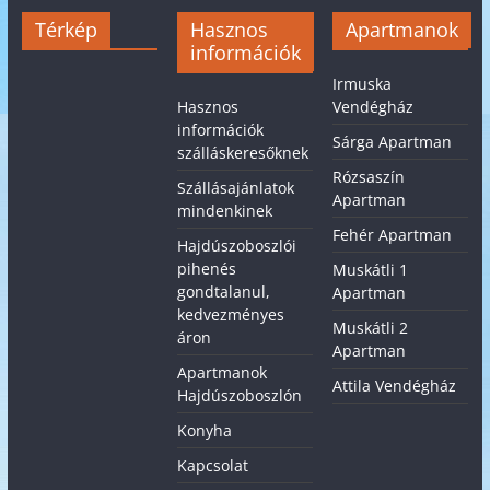
Térkép
Hasznos
Apartmanok
információk
Irmuska
Hasznos
Vendégház
információk
Sárga Apartman
szálláskeresőknek
Rózsaszín
Szállásajánlatok
Apartman
mindenkinek
Fehér Apartman
Hajdúszoboszlói
pihenés
Muskátli 1
gondtalanul,
Apartman
kedvezményes
Muskátli 2
áron
Apartman
Apartmanok
Attila Vendégház
Hajdúszoboszlón
Konyha
Kapcsolat