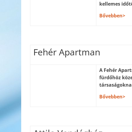
kellemes időt
Bővebben>
Fehér Apartman
A Fehér Apart
fürdőhöz köze
társaságokna
Bővebben>