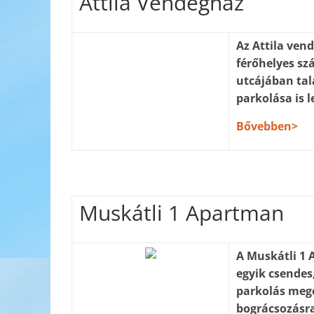
Attila Vendégház
Az Attila vend
férőhelyes szá
utcájában ta
parkolása is l
Bővebben>
Muskátli 1 Apartman
A Muskátli 1 
egyik csendes
parkolás megol
bográcsozásra