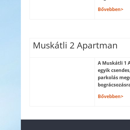
Bővebben>
Muskátli 2 Apartman
A Muskátli 1 
egyik csendes
parkolás megol
bográcsozásra
Bővebben>