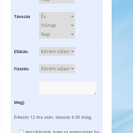
Távozás
Ellátás:
Fizetés:
Megj:
Érkezés 12 óra után, távozás 9.30 óráig.
Hozzájárulok, hogy az entercenter.hu