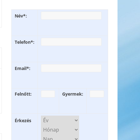
Név*:
Telefon*:
Email*:
Felnőtt:
Gyermek:
Érkezés