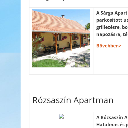
A Sárga Apart
parkosított u
grillezésre, b
napozásra, té
Bővebben>
Rózsaszín Apartman
A Rózsaszín A
Hatalmas és p