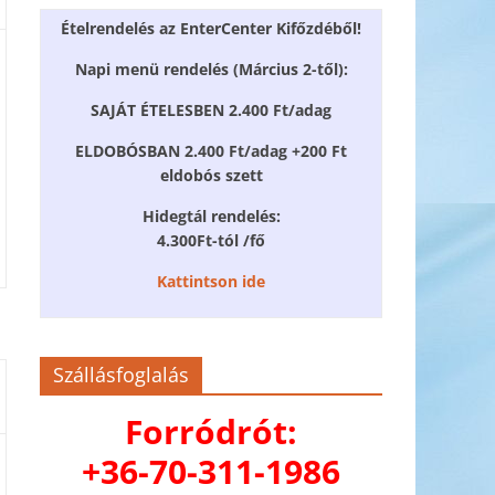
Ételrendelés az EnterCenter Kifőzdéből!
Napi menü rendelés (Március 2-től):
SAJÁT ÉTELESBEN 2.400 Ft/adag
ELDOBÓSBAN 2.400 Ft/adag +200 Ft
eldobós szett
Hidegtál rendelés:
4.300Ft-tól /fő
Kattintson ide
Szállásfoglalás
Forródrót:
+36-70-311-1986