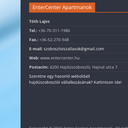
EnterCenter Apartmanok
Tóth Lajos
Tel.:
+36-70-311-1986
Fax.:
+36-52-270-948
E-mail:
szoboszloiszallasok@gmail.com
Web:
www.entercenter.hu
Postacím:
4200 Hajdúszoboszló, Hajnal utca 7.
Szeretne egy hasonló weboldalt
hajdúszoboszlói vállalkozásának? Kattintson ide!