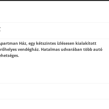
z
Apartman Ház, egy kétszintes ízlésesen kialakított
férőhelyes vendégház. Hatalmas udvarában több autó
ehetséges.