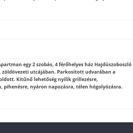
Apartman egy 2 szobás, 4 férőhelyes ház Hajdúszoboszló
, zöldövezeti utcájában. Parkosított udvarában a
dott. Kitűnő lehetőség nyílik grillezésre,
, pihenésre, nyáron napozásra, télen hógolyózásra.