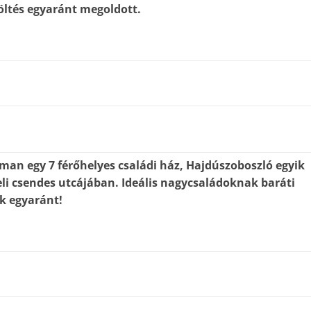
öltés egyaránt megoldott.
man egy 7 férőhelyes családi ház, Hajdúszoboszló egyik
li csendes utcájában. Ideális nagycsaládoknak baráti
k egyaránt!