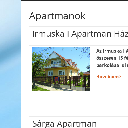
Apartmanok
Irmuska I Apartman Há
Az Irmuska I 
összesen 15 
parkolása is l
Bővebben>
Sárga Apartman