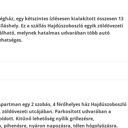
égház, egy kétszintes ízlésesen kialakított összesen 13
lláshely. Ez a szállás Hajdúszoboszló egyik zöldövezeti
lálható, melynek hatalmas udvarában több autó
ehetséges.
Apartman egy 2 szobás, 4 férőhelyes ház Hajdúszoboszló
, zöldövezeti utcájában. Parkosított udvarában a
dott. Kitűnő lehetőség nyílik grillezésre,
, pihenésre, nyáron napozásra, télen hógolyózásra.