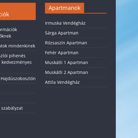
Apartmanok
ciók
Irmuska Vendégház
ormációk
Sárga Apartman
sőknek
Rózsaszín Apartman
latok mindenkinek
Fehér Apartman
zlói pihenés
, kedvezményes
Muskátli 1 Apartman
Muskátli 2 Apartman
 Hajdúszoboszlón
Attila Vendégház
 szabályzat