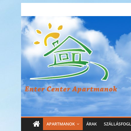
Skip
Enter
to
content
Center
Apartmanok
Enter
Center
Apartmanok
APARTMANOK
ÁRAK
SZÁLLÁSFOG