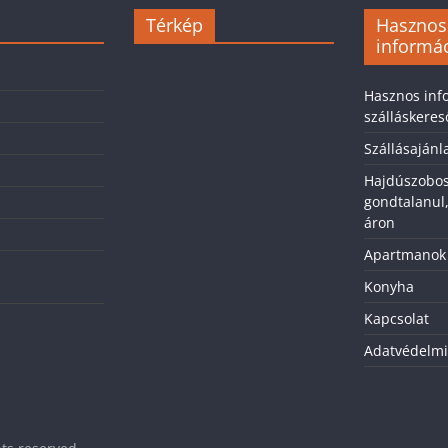
Térkép
Hasznos
informá
Hasznos inf
szálláskere
Szállásaján
Hajdúszobos
gondtalanul
áron
Apartmanok
Konyha
Kapcsolat
Adatvédelmi