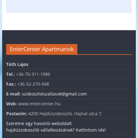
EnterCenter Apartmanok
Tóth Lajos
Tel.:
+36-70-311-1986
Fax.:
+36-52-270-948
E-mail:
szoboszloiszallasok@gmail.com
Web:
www.entercenter.hu
Postacím:
4200 Hajdúszoboszló, Hajnal utca 7.
Szeretne egy hasonló weboldalt
hajdúszoboszlói vállalkozásának? Kattintson ide!