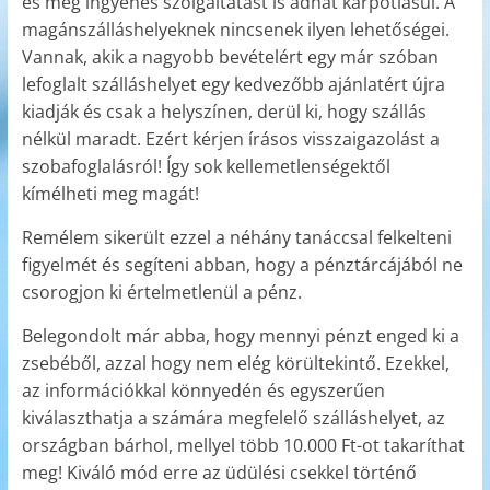
és még ingyenes szolgáltatást is adhat kárpótlásul. A
magánszálláshelyeknek nincsenek ilyen lehetőségei.
Vannak, akik a nagyobb bevételért egy már szóban
lefoglalt szálláshelyet egy kedvezőbb ajánlatért újra
kiadják és csak a helyszínen, derül ki, hogy szállás
nélkül maradt. Ezért kérjen írásos visszaigazolást a
szobafoglalásról! Így sok kellemetlenségektől
kímélheti meg magát!
Remélem sikerült ezzel a néhány tanáccsal felkelteni
figyelmét és segíteni abban, hogy a pénztárcájából ne
csorogjon ki értelmetlenül a pénz.
Belegondolt már abba, hogy mennyi pénzt enged ki a
zsebéből, azzal hogy nem elég körültekintő. Ezekkel,
az információkkal könnyedén és egyszerűen
kiválaszthatja a számára megfelelő szálláshelyet, az
országban bárhol, mellyel több 10.000 Ft-ot takaríthat
meg! Kiváló mód erre az üdülési csekkel történő