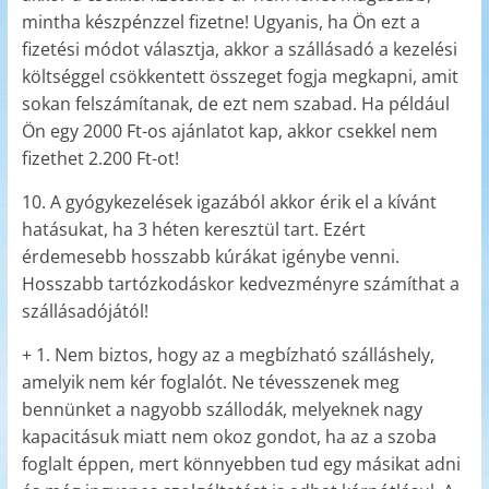
mintha készpénzzel fizetne! Ugyanis, ha Ön ezt a
fizetési módot választja, akkor a szállásadó a kezelési
költséggel csökkentett összeget fogja megkapni, amit
sokan felszámítanak, de ezt nem szabad. Ha például
Ön egy 2000 Ft-os ajánlatot kap, akkor csekkel nem
fizethet 2.200 Ft-ot!
10. A gyógykezelések igazából akkor érik el a kívánt
hatásukat, ha 3 héten keresztül tart. Ezért
érdemesebb hosszabb kúrákat igénybe venni.
Hosszabb tartózkodáskor kedvezményre számíthat a
szállásadójától!
+ 1. Nem biztos, hogy az a megbízható szálláshely,
amelyik nem kér foglalót. Ne tévesszenek meg
bennünket a nagyobb szállodák, melyeknek nagy
kapacitásuk miatt nem okoz gondot, ha az a szoba
foglalt éppen, mert könnyebben tud egy másikat adni