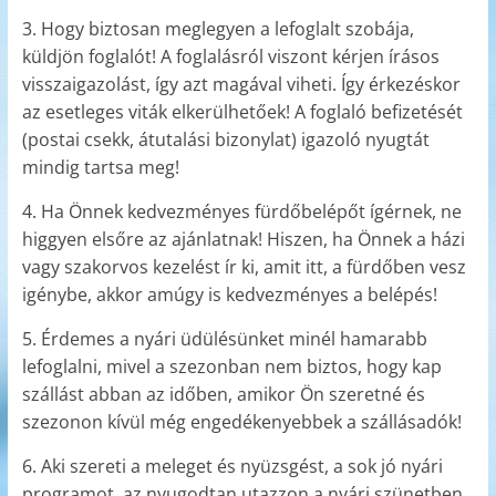
3. Hogy biztosan meglegyen a lefoglalt szobája,
küldjön foglalót! A foglalásról viszont kérjen írásos
visszaigazolást, így azt magával viheti. Így érkezéskor
az esetleges viták elkerülhetőek! A foglaló befizetését
(postai csekk, átutalási bizonylat) igazoló nyugtát
mindig tartsa meg!
4. Ha Önnek kedvezményes fürdőbelépőt ígérnek, ne
higgyen elsőre az ajánlatnak! Hiszen, ha Önnek a házi
vagy szakorvos kezelést ír ki, amit itt, a fürdőben vesz
igénybe, akkor amúgy is kedvezményes a belépés!
5. Érdemes a nyári üdülésünket minél hamarabb
lefoglalni, mivel a szezonban nem biztos, hogy kap
szállást abban az időben, amikor Ön szeretné és
szezonon kívül még engedékenyebbek a szállásadók!
6. Aki szereti a meleget és nyüzsgést, a sok jó nyári
programot, az nyugodtan utazzon a nyári szünetben,