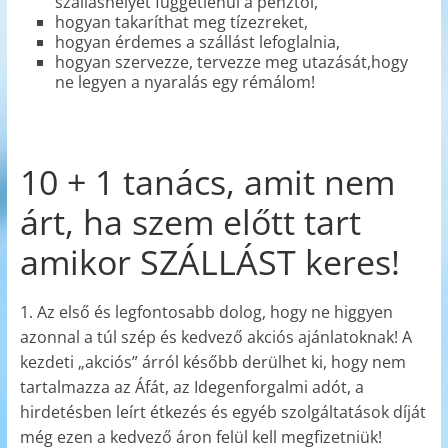
szálláshelyet függetlenül a pénztől,
hogyan takaríthat meg tízezreket,
hogyan érdemes a szállást lefoglalnia,
hogyan szervezze, tervezze meg utazását,hogy
ne legyen a nyaralás egy rémálom!
10 + 1 tanács, amit nem
árt, ha szem előtt tart
amikor SZÁLLÁST keres!
1. Az első és legfontosabb dolog, hogy ne higgyen
azonnal a túl szép és kedvező akciós ajánlatoknak! A
kezdeti „akciós” árról később derülhet ki, hogy nem
tartalmazza az Áfát, az Idegenforgalmi adót, a
hirdetésben leírt étkezés és egyéb szolgáltatások díját
még ezen a kedvező áron felül kell megfizetniük!