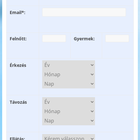
Email*:
Felnőtt:
Gyermek:
Érkezés
Távozás
Ellátás: