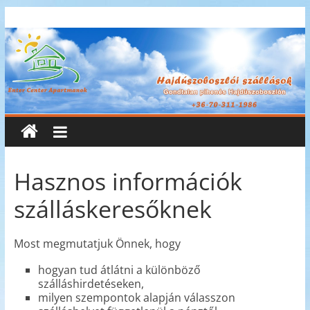
Skip
Enter
to
content
Center
Apartmanok
Enter
Center
Apartmanok
Hasznos információk
szálláskeresőknek
Most megmutatjuk Önnek, hogy
hogyan tud átlátni a különböző
szálláshirdetéseken,
milyen szempontok alapján válasszon