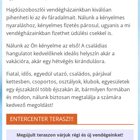
Hajdúszoboszlói vendégházainkban kiválóan
pihenheti ki az év fáradalmait. Nálunk a kényelmes
nyaraláshoz, kényelmes fizetés párosul, ugyanis a mi
vendégházainkban fizethet üdülési csekkel is.
Nálunk az Ön kényelme az első! A családias
hangulatot kedvelőknek ideális helyszín akár a
vakációra, akár egy hétvégés kirándulásra.
Fiatal, idős, egyedül utazó, családos, párjával
kettesben, csoportos, osztályok, klubok, egyesületek
egy éjszakától több éjszakán át, bármilyen formában
és módon, nálunk biztosan megtalálja a számára
kedvező megoldást!
ENTERCENTER TERASZ!!!
Megújult teraszon várjuk régi és új vendégeinket!