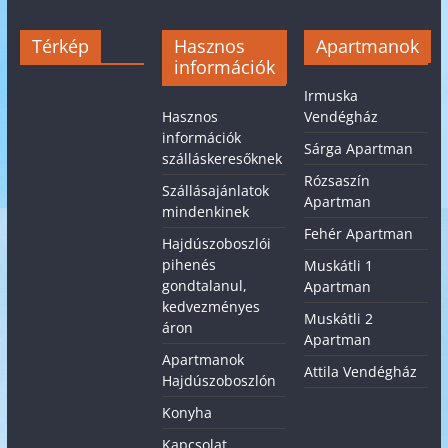
Térkép
Hasznos
Apartmanok
információk
Irmuska
Hasznos
Vendégház
információk
Sárga Apartman
szálláskeresőknek
Rózsaszín
Szállásajánlatok
Apartman
mindenkinek
Fehér Apartman
Hajdúszoboszlói
pihenés
Muskátli 1
gondtalanul,
Apartman
kedvezményes
Muskátli 2
áron
Apartman
Apartmanok
Attila Vendégház
Hajdúszoboszlón
Konyha
Kapcsolat