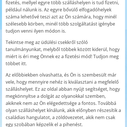
fizetés, mellyel egyre több szálláshelyen is tud fizetni,
például nálunk is. Az egyre bővülő elfogadóhelyek
száma lehetővé teszi azt az Ön számára, hogy minél
szélesebb körben, minél több szolgáltatást igénybe
tudjon venni ilyen módon is.
Tekintse meg az üdülési csekkről szóló
tanulmányunkat, melyből többek között kiderül, hogy
miért is éri meg Önnek ez a fizetési mód! Tudjon meg
többet itt.
Az előbbiekben olvashatta, és Ön is szembesült már
vele, hogy mennyire nehéz is kiválasztani a megfelelő
szálláshelyet. Ez az oldal abban nyújt segítséget, hogy
megkönnyítse a dolgát az olyanokkal szemben,
akiknek nem az Ön elégedettsége a fontos. Továbbá
olyan szálláshelyet kínálunk, akik előnyben részesítik a
családias hangulatot, a zöldövezetet, akik nem csak
egy szobában képzelik el a pihenést.