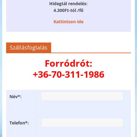
Hidegtál rendelés:
4.300Ft-tól /fő
Kattintson ide
Szállásfoglalás
Forródrót:
+36-70-311-1986
Név*:
Telefon*: