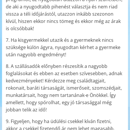
de aki a nyugodtabb pihenést választja és nem riad
vissza a téli időjárástól, utazzon inkább szezonon
kívül, hiszen ekkor nincs tömeg és ekkor még az árak
is olcsóbbak!
7. Ha kisgyermekkel utazik és a gyermeknek nincs
szüksége külön ágyra, nyugodtan kérhet a gyermeke
után nagyobb engedményt!
8. A szállásadók előnyben részesítik a nagyobb
foglalásokat és ebben az esetben szívesebben, adnak
kedvezményeket! Kérdezze meg családtagjait,
rokonait, baráti társaságát, ismerőseit, szomszédjait,
munkatársait, hogy nem tartanának-e Önökkel. Így
amellett, hogy spórolhat, egy jó társasággal még
jobban telik az idő!
9. Figyeljen, hogy ha üdülési csekkel kíván fizetni,
akkor a csekkel fizetendő ár nem lehet magasabb,