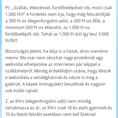
Pl.: „Szállás, étkezéssel, fürdőbelépővel stb, most csak
1.000 Ft!!!” A hirdetés nem írja, hogy még felszámítják
a 300 Ft-os Idegenforgalmi adót, a 200 Ft-os Áfát, a
minimum 500 Ft-os étkezést, az 1.000 Ft-os
fürdőbelépőt stb. Tehát az 1.000 Ft-ból így lesz 3.000
Ft/fő!!!
Biztonságot jelent, ha látja is a házat, ahov szeretne
menni. Ma már nem okozhat nagy problémát egy
weboldal elhelyezése az interneten pár képpel a
szálláshelyről. Mindig érdeklődjön utána, hogy létezik
e weboldala a vendégháznak és nézze is meg a
galériát. A képek önmagukért beszélnek és nagyon
sok múlik rajtuk!
2. az IFA-t (Idegenforgalmi adó) nem mindig
tartalmazza az ár, az IFA-t csak 18 év alatti gyermek és
70 év feletti felnőtt esetében nem kell fizetnie!