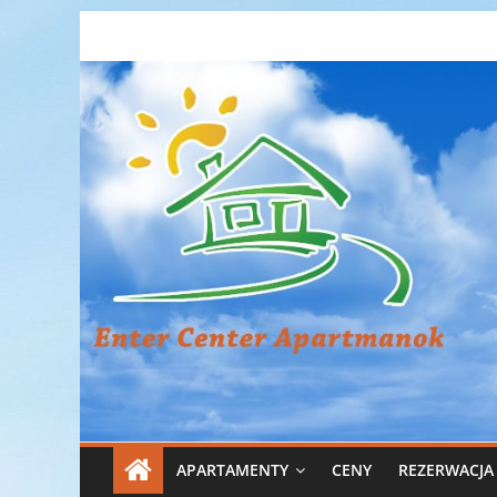
Skip
Enter
to
content
Center
Apartmanok
Enter
Center
Apartmanok
APARTAMENTY
CENY
REZERWACJA