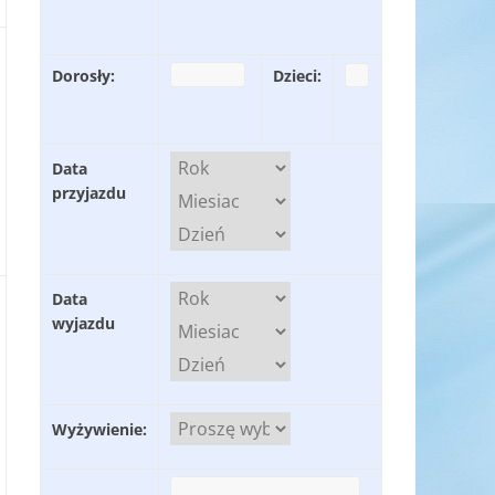
Dorosły:
Dzieci:
Data
przyjazdu
Data
wyjazdu
Wyżywienie: