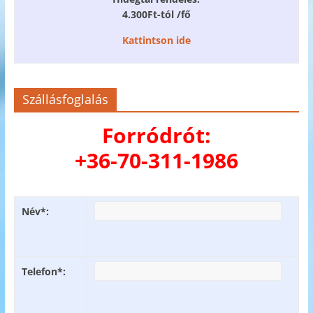
4.300Ft-tól /fő
Kattintson ide
Szállásfoglalás
Forródrót:
+36-70-311-1986
Név*:
Telefon*: