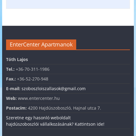
EnterCenter Apartmanok
Tóth Lajos
Tel.:
+36-70-311-1986
Fax.:
+36-52-270-948
E-mail:
szoboszloiszallasok@gmail.com
Web:
www.entercenter.hu
Postacím:
4200 Hajdúszoboszló, Hajnal utca 7.
Szeretne egy hasonló weboldalt
hajdúszoboszlói vállalkozásának? Kattintson ide!