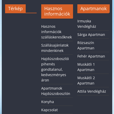
Térkép
Hasznos
Apartmanok
információk
Irmuska
Hasznos
Vendégház
információk
Sárga Apartman
szálláskeresőknek
Rózsaszín
Szállásajánlatok
Apartman
mindenkinek
Fehér Apartman
Hajdúszoboszlói
pihenés
Muskátli 1
gondtalanul,
Apartman
kedvezményes
Muskátli 2
áron
Apartman
Apartmanok
Attila Vendégház
Hajdúszoboszlón
Konyha
Kapcsolat