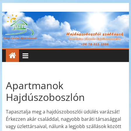
Skip
Enter
to
content
Center
Apartmanok
Enter
Center
Apartmanok
Apartmanok
Hajdúszoboszlón
Tapasztalja meg a hajdúszoboszlói üdülés varázsát!
Érkezzen akár családdal, nagyobb baráti társasággal
vagy üzlettársaival, nálunk a legjobb szállások között