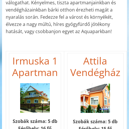
válogathat. Kényelmes, tiszta apartmanjainkban és
vendégházainkban bárki otthon érezheti magát a
nyaralás során. Fedezze fel a várost és környékét,
élvezze a nagy múltú, híres gyógyfürdő jótékony
hatását, vagy csobbanjon egyet az Aquaparkban!
Irmuska 1
Attila
Apartman
Vendégház
Szobák száma: 5 db
Szobák száma: 5 db
Férőhely: 16 fő
Férőhely: 15 fő