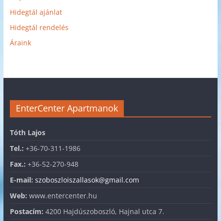
Hidegtál ajánlat
Hidegtál rendelés
Áraink
EnterCenter Apartmanok
Tóth Lajos
Tel.:
+36-70-311-1986
Fax.:
+36-52-270-948
E-mail:
szoboszloiszallasok@gmail.com
Web:
www.entercenter.hu
Postacím:
4200 Hajdúszoboszló, Hajnal utca 7.