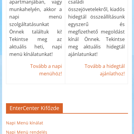
apartmanjában, vagy
családi
munkahelyén, akkor a
összejövetelekről, kiadós
napi menü
hidegtál összeállításunk
szolgáltatásunkat
egyszerű és
Önnek találtuk ki!
megfizethető megoldást
Tekintse meg az
kínál Önnek. Tekintse
aktuális heti, napi
meg aktuális hidegtál
menü kínálatunkat!
ajánlatunkat!
Tovább a napi
Tovább a hidegtál
menühöz!
ajánlathoz!
EnterCenter Kifőzde
Napi Menü kínálat
Napi Menü rendelés