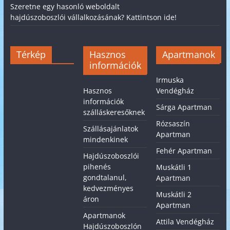
Szeretne egy hasonló weboldalt
hajdúszoboszlói vállalkozásának? Kattintson ide!
Térkép
Hasznos
Apartmanok
információk
Irmuska
Hasznos
Vendégház
információk
Sárga Apartman
szálláskeresőknek
Rózsaszín
Szállásajánlatok
Apartman
mindenkinek
Fehér Apartman
Hajdúszoboszlói
pihenés
Muskátli 1
gondtalanul,
Apartman
kedvezményes
Muskátli 2
áron
Apartman
Apartmanok
Attila Vendégház
Hajdúszoboszlón