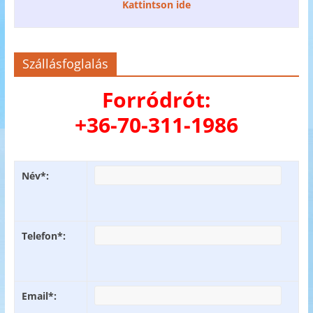
Kattintson ide
Szállásfoglalás
Forródrót:
+36-70-311-1986
Név*:
Telefon*:
Email*: