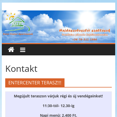
Skip
Enter
to
content
Center
Apartmanok
Enter
Center
Apartmanok
Kontakt
ENTERCENTER TERASZ!!!
Megújult teraszon várjuk régi és új vendégeinket!
11:30-tól- 12.30-ig
Napi menü: 2.400 Ft.