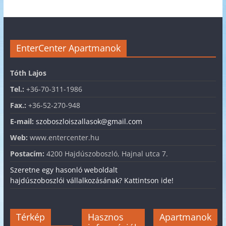
EnterCenter Apartmanok
Tóth Lajos
Tel.:
+36-70-311-1986
Fax.:
+36-52-270-948
E-mail:
szoboszloiszallasok@gmail.com
Web:
www.entercenter.hu
Postacím:
4200 Hajdúszoboszló, Hajnal utca 7.
Szeretne egy hasonló weboldalt
hajdúszoboszlói vállalkozásának? Kattintson ide!
Térkép
Hasznos
Apartmanok