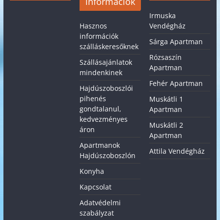
információk
Irmuska
Hasznos
Vendégház
információk
Sárga Apartman
szálláskeresőknek
Rózsaszín
Szállásajánlatok
Apartman
mindenkinek
Fehér Apartman
Hajdúszoboszlói
pihenés
Muskátli 1
gondtalanul,
Apartman
kedvezményes
Muskátli 2
áron
Apartman
Apartmanok
Attila Vendégház
Hajdúszoboszlón
Konyha
Kapcsolat
Adatvédelmi
szabályzat