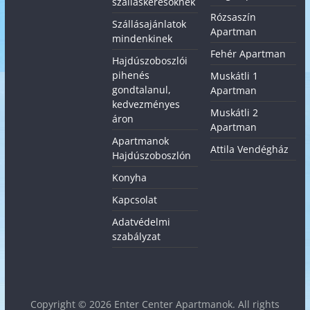
szálláskeresőknek
Rózsaszín
Szállásajánlatok
Apartman
mindenkinek
Fehér Apartman
Hajdúszoboszlói
pihenés
Muskátli 1
gondtalanul,
Apartman
kedvezményes
Muskátli 2
áron
Apartman
Apartmanok
Attila Vendégház
Hajdúszoboszlón
Konyha
Kapcsolat
Adatvédelmi
szabályzat
Copyright © 2026
Enter Center Apartmanok
. All rights