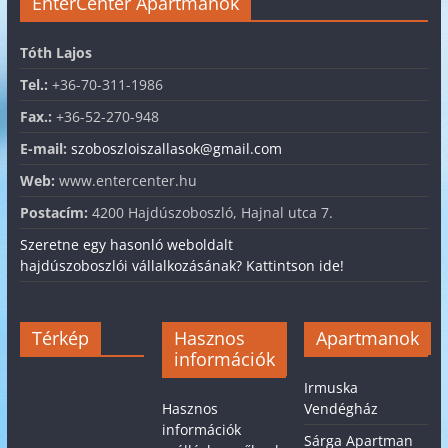
EnterCenter Apartmanok
Tóth Lajos
Tel.:
+36-70-311-1986
Fax.:
+36-52-270-948
E-mail:
szoboszloiszallasok@gmail.com
Web:
www.entercenter.hu
Postacím:
4200 Hajdúszoboszló, Hajnal utca 7.
Szeretne egy hasonló weboldalt
hajdúszoboszlói vállalkozásának? Kattintson ide!
Térkép
Hasznos
Apartmanok
információk
Irmuska
Hasznos
Vendégház
információk
Sárga Apartman