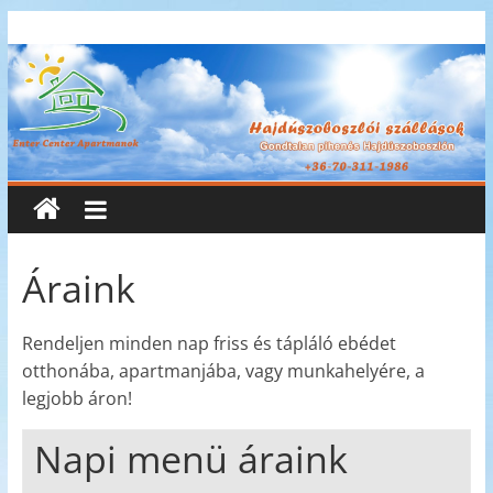
Skip
Enter
to
content
Center
Apartmanok
Enter
Center
Apartmanok
Áraink
Rendeljen minden nap friss és tápláló ebédet
otthonába, apartmanjába, vagy munkahelyére, a
legjobb áron!
Napi menü áraink