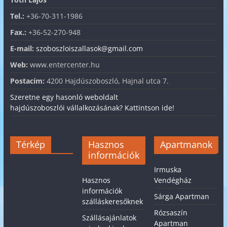
Tel.:
+36-70-311-1986
Fax.:
+36-52-270-948
E-mail:
szoboszloiszallasok@gmail.com
Web:
www.entercenter.hu
Postacím:
4200 Hajdúszoboszló, Hajnal utca 7.
Szeretne egy hasonló weboldalt
hajdúszoboszlói vállalkozásának? Kattintson ide!
Térkép
Hasznos
Apartmanok
információk
Irmuska
Hasznos
Vendégház
információk
Sárga Apartman
szálláskeresőknek
Rózsaszín
Szállásajánlatok
Apartman