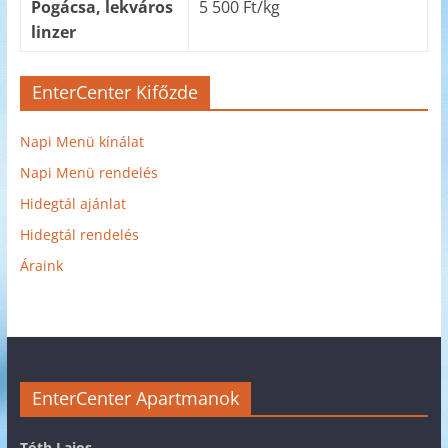
Pogácsa, lekváros
5 500 Ft/kg
linzer
EnterCenter Kifőzde
Napi Menü kínálat
Napi Menü rendelés
Hidegtál ajánlat
Hidegtál rendelés
Áraink
EnterCenter Apartmanok
Tóth Lajos