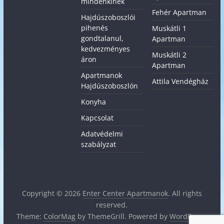
mindenkinek
Fehér Apartman
Hajdúszoboszlói
pihenés
Muskátli 1
gondtalanul,
Apartman
kedvezményes
Muskátli 2
áron
Apartman
Apartmanok
Attila Vendégház
Hajdúszoboszlón
Konyha
Kapcsolat
Adatvédelmi
szabályzat
Copyright © 2026
Enter Center Apartmanok
. All rights
reserved.
Theme:
ColorMag
by ThemeGrill. Powered by
WordPress
.