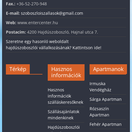
Fax.:
+36-52-270-948
E-mail:
szoboszloiszallasok@gmail.com
Web:
www.entercenter.hu
Postacím:
4200 Hajdúszoboszló, Hajnal utca 7.
Szeretne egy hasonló weboldalt
hajdúszoboszlói vállalkozásának? Kattintson ide!
Térkép
Hasznos
Apartmanok
információk
Irmuska
Hasznos
Vendégház
információk
Sárga Apartman
szálláskeresőknek
Rózsaszín
Szállásajánlatok
Apartman
mindenkinek
Fehér Apartman
Hajdúszoboszlói