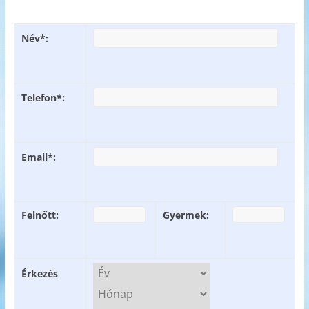
Név*:
Telefon*:
Email*:
Felnőtt:
Gyermek:
Érkezés