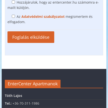
Hozzájárulok, hogy az entercenter.hu számomra e-
mailt küldjön.
Az
Adatvédelmi szabályzatot
megismertem és
elfogadom.
EnterCenter Apartmanok
Tóth Lajos
Tel.:
+36-70-311-1986