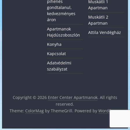
pihenés
Muskátli 1
gondtalanul,
Apartman
kedvezményes
Muskátli 2
áron
Apartman
Apartmanok
Attila Vendégház
Hajdúszoboszlón
Konyha
Kapcsolat
Adatvédelmi
szabályzat
Copyright © 2026
Enter Center Apartmanok
. All rights
reserved.
Theme:
ColorMag
by ThemeGrill. Powered by
WordPress
.