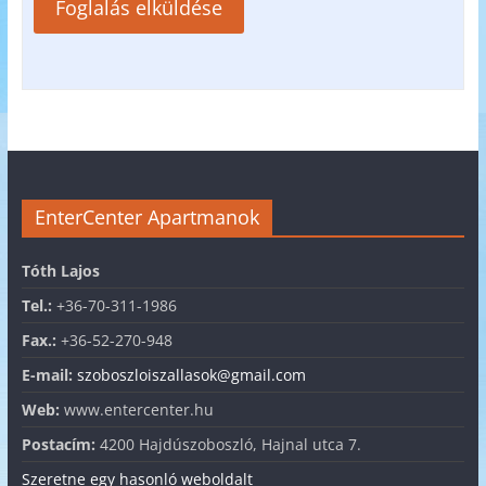
EnterCenter Apartmanok
Tóth Lajos
Tel.:
+36-70-311-1986
Fax.:
+36-52-270-948
E-mail:
szoboszloiszallasok@gmail.com
Web:
www.entercenter.hu
Postacím:
4200 Hajdúszoboszló, Hajnal utca 7.
Szeretne egy hasonló weboldalt