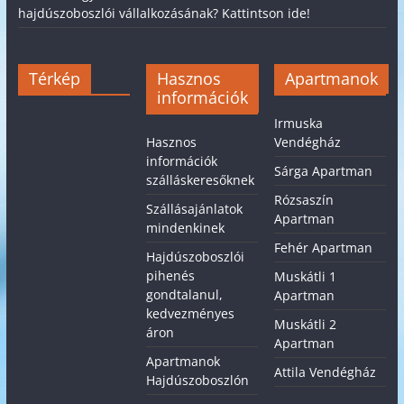
hajdúszoboszlói vállalkozásának? Kattintson ide!
Térkép
Hasznos
Apartmanok
információk
Irmuska
Hasznos
Vendégház
információk
Sárga Apartman
szálláskeresőknek
Rózsaszín
Szállásajánlatok
Apartman
mindenkinek
Fehér Apartman
Hajdúszoboszlói
pihenés
Muskátli 1
gondtalanul,
Apartman
kedvezményes
Muskátli 2
áron
Apartman
Apartmanok
Attila Vendégház
Hajdúszoboszlón