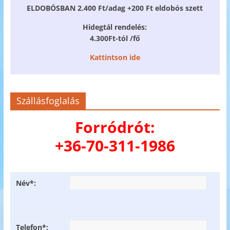
ELDOBÓSBAN 2.400 Ft/adag +200 Ft eldobós szett
Hidegtál rendelés:
4.300Ft-tól /fő
Kattintson ide
Szállásfoglalás
Forródrót:
+36-70-311-1986
Név*:
Telefon*: