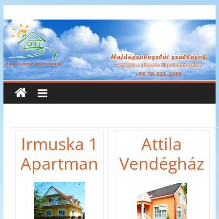
Skip
Enter
to
content
Center
Apartmanok
Enter
Center
Apartmanok
Irmuska 1
Attila
Apartman
Vendégház