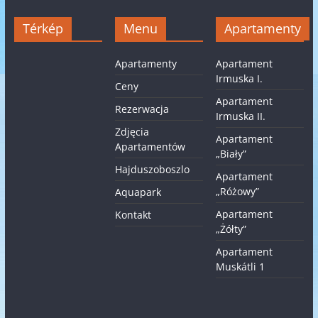
Térkép
Menu
Apartamenty
Apartamenty
Apartament
Irmuska I.
Ceny
Apartament
Rezerwacja
Irmuska II.
Zdjęcia
Apartament
Apartamentów
„Biały”
Hajduszoboszlo
Apartament
„Różowy”
Aquapark
Apartament
Kontakt
„Żółty”
Apartament
Muskátli 1