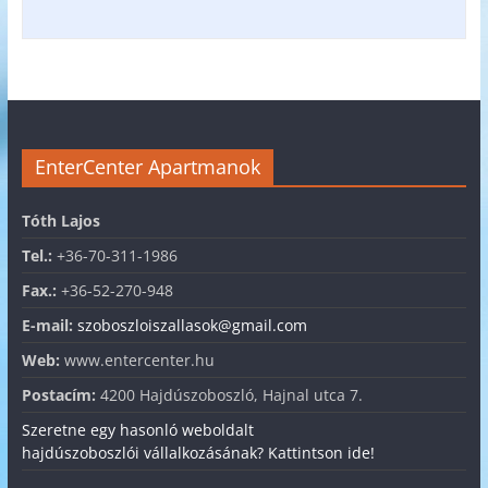
EnterCenter Apartmanok
Tóth Lajos
Tel.:
+36-70-311-1986
Fax.:
+36-52-270-948
E-mail:
szoboszloiszallasok@gmail.com
Web:
www.entercenter.hu
Postacím:
4200 Hajdúszoboszló, Hajnal utca 7.
Szeretne egy hasonló weboldalt
hajdúszoboszlói vállalkozásának? Kattintson ide!