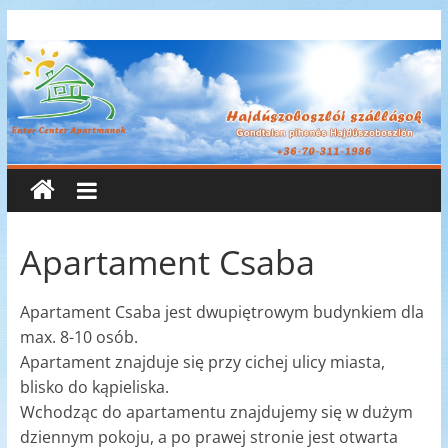
Skip
Enter
to
content
Center
Apartmanok
Enter
Center
Apartmanok
Apartament Csaba
Apartament Csaba jest dwupiętrowym budynkiem dla
max. 8-10 osób.
Apartament znajduje się przy cichej ulicy miasta,
blisko do kąpieliska.
Wchodząc do apartamentu znajdujemy się w dużym
dziennym pokoju, a po prawej stronie jest otwarta