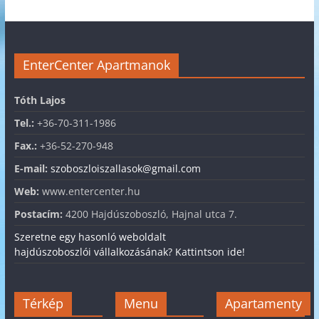
EnterCenter Apartmanok
Tóth Lajos
Tel.:
+36-70-311-1986
Fax.:
+36-52-270-948
E-mail:
szoboszloiszallasok@gmail.com
Web:
www.entercenter.hu
Postacím:
4200 Hajdúszoboszló, Hajnal utca 7.
Szeretne egy hasonló weboldalt
hajdúszoboszlói vállalkozásának? Kattintson ide!
Térkép
Menu
Apartamenty